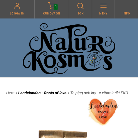
0
LOGGA IN
KUNDVAGN
SÖK
MENY
INFO
Hem
»
Lendelunden - Roots of love
» Te pigg och kry - c-vitaminrikt EKO