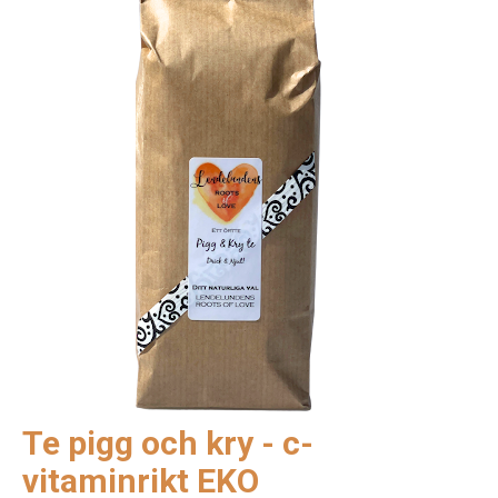
Te pigg och kry - c-
vitaminrikt EKO