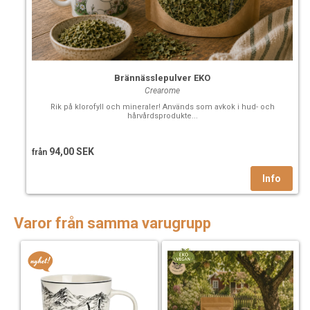
Brännässlepulver EKO
Crearome
Rik på klorofyll och mineraler! Används som avkok i hud- och
hårvårdsprodukte...
94,00 SEK
från
Varor från samma varugrupp