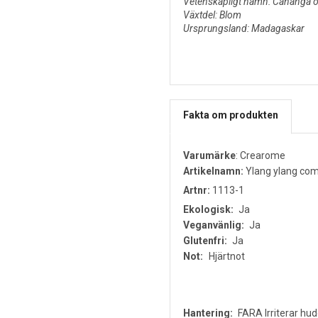
Vetenskapligt namn: Cananga o
Växtdel: Blom
Ursprungsland: Madagaskar
Fakta om produkten
Varumärke
:
Crearome
Artikelnamn:
Ylang ylang comp
Artnr:
1113-1
Ekologisk:
Ja
Veganvänlig:
Ja
Glutenfri:
Ja
Not:
Hjärtnot
Hantering:
FARA Irriterar hud