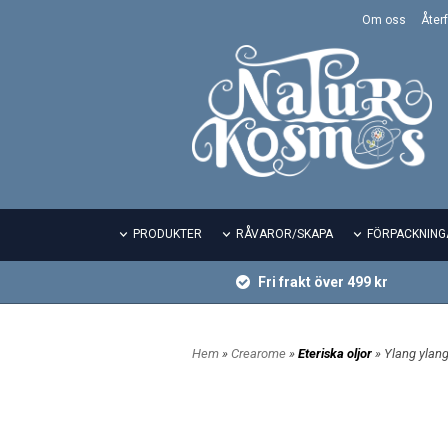
Om oss
Återf
PRODUKTER
RÅVAROR/SKAPA
FÖRPACKNING
Fri frakt över 499 kr
Hem
»
Crearome
»
Eteriska oljor
» Ylang ylan