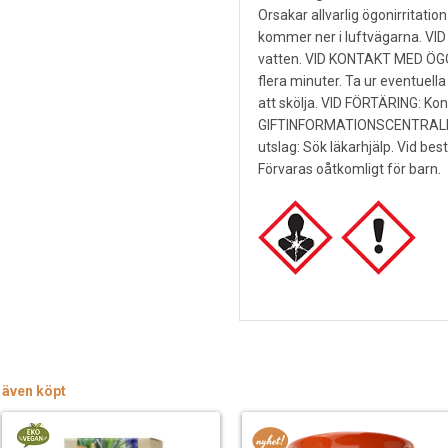
Orsakar allvarlig ögonirritatio
kommer ner i luftvägarna. V
vatten. VID KONTAKT MED ÖGON
flera minuter. Ta ur eventuella
att skölja. VID FÖRTÄRING: Ko
GIFTINFORMATIONSCENTRALEN/lä
utslag: Sök läkarhjälp. Vid bes
Förvaras oåtkomligt för barn.
 även köpt