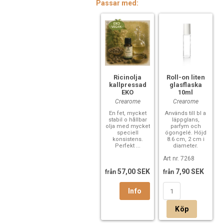
Passar med:
Ricinolja
Roll-on liten
kallpressad
glasflaska
EKO
10ml
Crearome
Crearome
En fet, mycket
Används till bl a
stabil o hållbar
läppglans,
olja med mycket
parfym och
speciell
ögongelé. Höjd
konsistens.
8.6 cm, 2 cm i
Perfekt ...
diameter.
Art nr. 7268
57,00 SEK
7,90 SEK
från
från
Köp