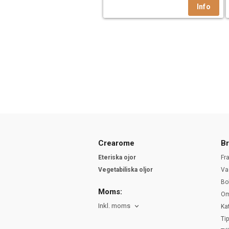
Crearome
Br
Eteriska ojor
Fr
Vegetabiliska oljor
Va
Bo
Moms:
Om
Inkl. moms
Ka
Ti