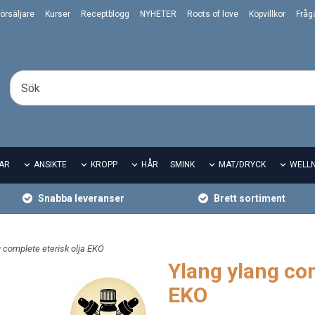
örsäljare
Kurser
Receptblogg
NYHETER
Roots of love
Köpvillkor
Fråg
AR
ANSIKTE
KROPP
HÅR
SMINK
MAT/DRYCK
WELL
Snabba leveranser
Brett sortiment
g complete eterisk olja EKO
Ylang ylang com
EKO