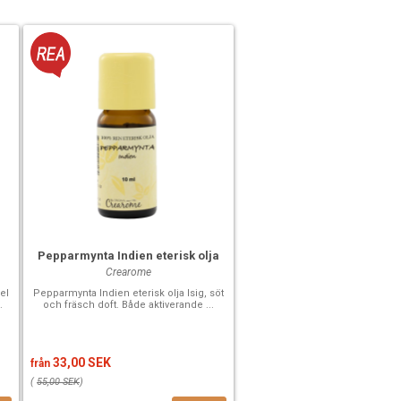
Pepparmynta Indien eterisk olja
Crearome
el
Pepparmynta Indien eterisk olja Isig, söt
.
och fräsch doft. Både aktiverande ...
33,00 SEK
från
(
55,00 SEK
)