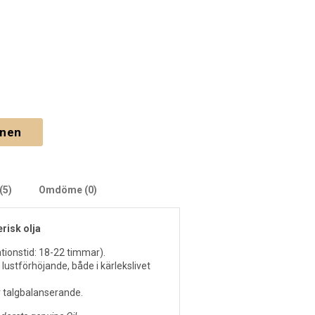
gnen
(5)
Omdöme (0)
risk olja
lationstid: 18-22 timmar).
lustförhöjande, både i kärlekslivet
r talgbalanserande.