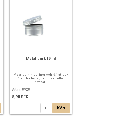
Metallburk 15 ml
Metallburk med liner och räfflat lock
15ml för tex egna lipbalm eller
doftbal...
Art nr. 8928
8,90 SEK
Köp