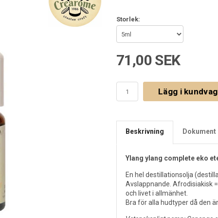
Storlek:
71,00 SEK
Lägg i kundva
Beskrivning
Dokument 
Ylang ylang complete eko ete
En hel destillationsolja (destil
Avslappnande. Afrodisiakisk = 
och livet i allmänhet.
Bra för alla hudtyper då den ä