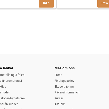
a länkar
Mer om oss
amställning & fakta
Press
d är aromaterapi
Företagspolicy
ktips
Ekocertifiering
 huden
Råvaruinformation
taloger/Nyhetsbrev
Kurser
ps från kunder
Aktuellt