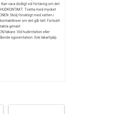
n. Kan vara dödligt vid förtäring om det
ID HUDKONTAKT: Tvätta med mycket
EN: Skölj försiktigt med vatten i
 kontaktlinser om det går lätt. Fortsätt
ntakta genast
kare. Vid hudirritation eller
tående ögonirritation: Sök läkarhjälp.