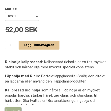
Storlek:
52,00 SEK
Lägg i kundvagnen
Ricinolja kallpressad:
Kallpressad ricinolja är en fet, mycket
stabil och hållbar olja med mycket speciell konsistens.
Läppolja med Ricin:
Perfekt läppglansolja! Smörj den direkt
på läpparna eller använd den i läppglansprodukter.
Kallpresad Ricinolja
som hårolja
:
Ricinolja är en mycket
populär hårolja, stärker håret, ger glans och stimulans till
hårbotten. Ska tvättas ur! Bra ansiktsrengöringsolja och
pigmentsfläcksolja.
Läs mer