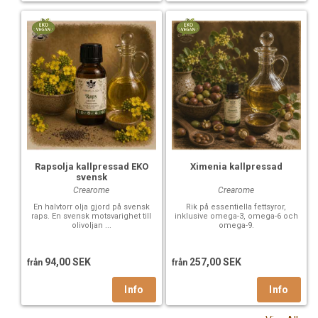
Rapsolja kallpressad EKO
Ximenia kallpressad
svensk
Crearome
Crearome
En halvtorr olja gjord på svensk
Rik på essentiella fettsyror,
raps. En svensk motsvarighet till
inklusive omega-3, omega-6 och
olivoljan ...
omega-9.
94,00 SEK
257,00 SEK
från
från