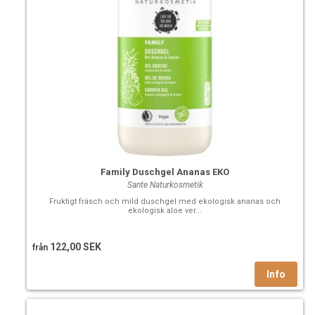
Ricinolsyra
C12-OH 18:1...........ca 88%
Förtvålningstal per 1kg: Natriumhydroxid 126-132 gram
Vetenskapligt namn:
Ricinus communis Oil
Växtdel:
Frö
Ursprungsland:
Indien
Vissa fettsyror i oljorna kan stelna helt eller delvis i lägre
temperaturer, t.ex vid förvaring i kylskåp eller i transport
vintertid. Lägg i vattenbad eller vid ett element för att dom
Family Duschgel Ananas EKO
ska smälta. Detta påverkar inte oljans kvalite eller
Sante Naturkosmetik
egenskaper.
Fruktigt fräsch och mild duschgel med ekologisk ananas och
ekologisk aloe ver...
122,00 SEK
från