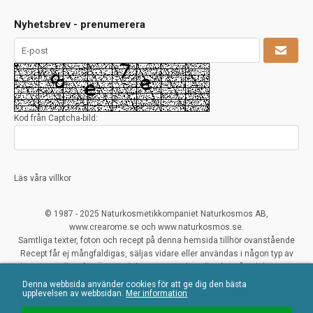
Nyhetsbrev - prenumerera
Kod från Captcha-bild:
Läs våra villkor
© 1987 - 2025 Naturkosmetikkompaniet Naturkosmos AB,
www.crearome.se och www.naturkosmos.se.
Samtliga texter, foton och recept på denna hemsida tillhör ovanstående
Recept får ej mångfaldigas, säljas vidare eller användas i någon typ av
kommersiellt syfte. Överträdelser ses mycket allvarligt på och beivras.
Denna webbsida använder cookies för att ge dig den bästa
All Rights Reserved
upplevelsen av webbsidan.
Mer information