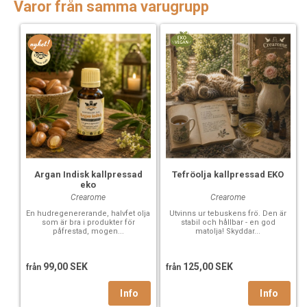
Varor från samma varugrupp
Argan Indisk kallpressad
Tefröolja kallpressad EKO
eko
Crearome
Crearome
En hudregenererande, halvfet olja
Utvinns ur tebuskens frö. Den är
som är bra i produkter för
stabil och hållbar - en god
påfrestad, mogen...
matolja! Skyddar...
99,00 SEK
125,00 SEK
från
från