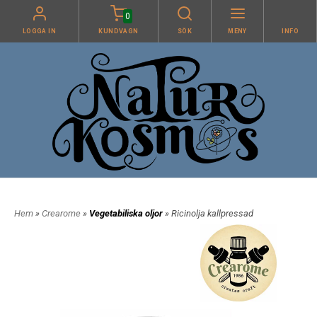
0
LOGGA IN
KUNDVAGN
SÖK
MENY
INFO
Hem
»
Crearome
»
Vegetabiliska oljor
» Ricinolja kallpressad