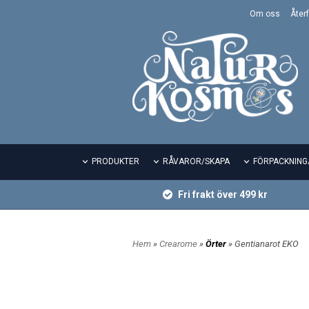
Om oss
Återf
PRODUKTER
RÅVAROR/SKAPA
FÖRPACKNING
Fri frakt över 499 kr
Hem
»
Crearome
»
Örter
» Gentianarot EKO