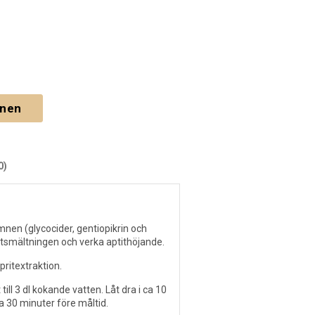
gnen
0)
mnen (glycocider, gentiopikrin och
tsmältningen och verka aptithöjande.
pritextraktion.
till 3 dl kokande vatten. Låt dra i ca 10
a 30 minuter före måltid.