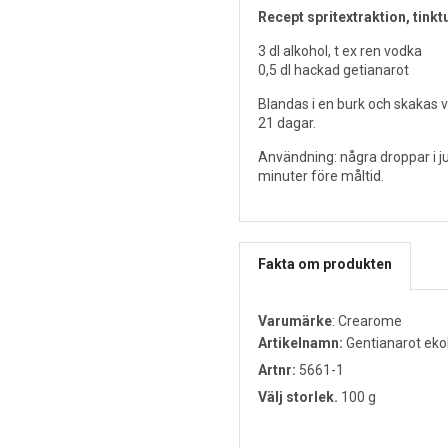
Recept spritextraktion, tinkt
3 dl alkohol, t ex ren vodka
0,5 dl hackad getianarot
Blandas i en burk och skakas va
21 dagar.
Användning: några droppar i ju
minuter före måltid.
Fakta om produkten
Varumärke
:
Crearome
Artikelnamn:
Gentianarot eko
Artnr:
5661-1
Välj storlek.
100 g