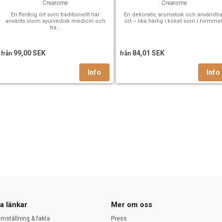
Crearome
Crearome
En flerårig ört som traditionellt har
En dekorativ, aromatisk och användba
använts inom ayurvedisk medicin och
ört – lika härlig i köket som i hemmet
tra...
99,00 SEK
84,01 SEK
från
från
a länkar
Mer om oss
amställning & fakta
Press