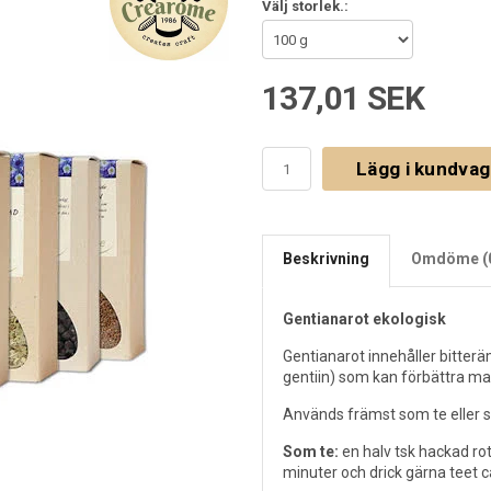
Välj storlek.:
137,01 SEK
Lägg i kundva
Beskrivning
Omdöme (
Gentianarot ekologisk
Gentianarot innehåller bitterä
gentiin) som kan förbättra ma
Används främst som te eller s
Som te:
en halv tsk hackad rot 
minuter och drick gärna teet c