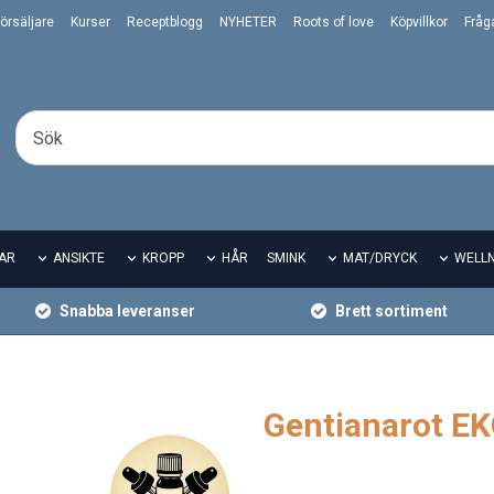
örsäljare
Kurser
Receptblogg
NYHETER
Roots of love
Köpvillkor
Fråg
AR
ANSIKTE
KROPP
HÅR
SMINK
MAT/DRYCK
WELL
Snabba leveranser
Brett sortiment
Gentianarot E