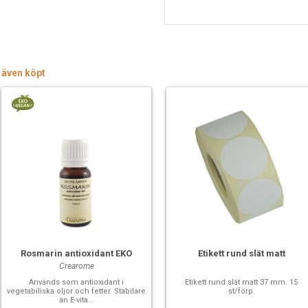
 även köpt
Rosmarin antioxidant EKO
Etikett rund slät matt
Crearome
Används som antioxidant i
Etikett rund slät matt 37 mm. 15
vegetabiliska oljor och fetter. Stabilare
st/förp.
än E-vita...