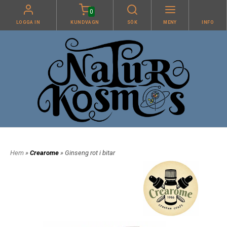
0
LOGGA IN
KUNDVAGN
SÖK
MENY
INFO
Hem
»
Crearome
» Ginseng rot i bitar