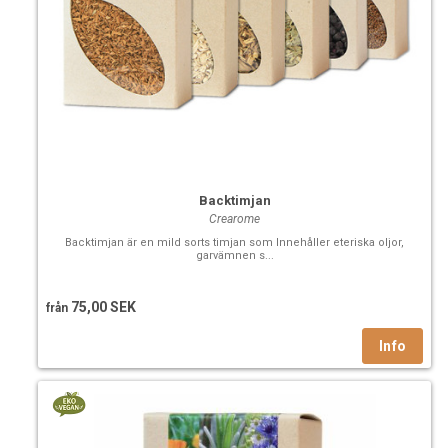
kvalitet eller fortfarande extremt kostsamma.
I dessa fall erbjuder vi konventionellt odlade.
Vetenskapligt namn: Ginseng.
Växtdel: Rot.
Ursprungsland: Kina.
Backtimjan
Crearome
Backtimjan är en mild sorts timjan som Innehåller eteriska oljor,
garvämnen s...
75,00 SEK
från