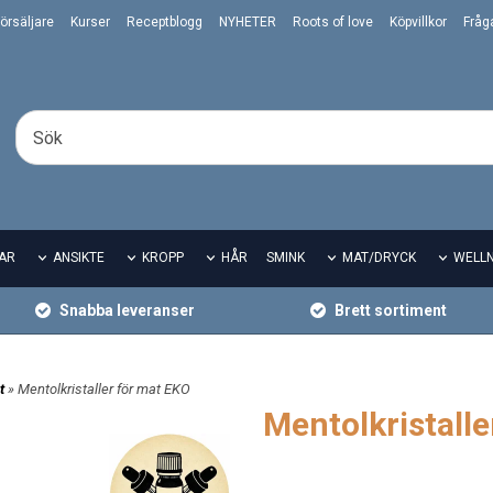
örsäljare
Kurser
Receptblogg
NYHETER
Roots of love
Köpvillkor
Fråg
AR
ANSIKTE
KROPP
HÅR
SMINK
MAT/DRYCK
WELL
Snabba leveranser
Brett sortiment
t
» Mentolkristaller för mat EKO
Mentolkristalle