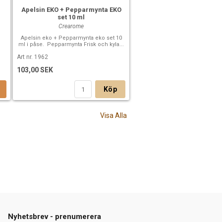
Apelsin EKO + Pepparmynta EKO
set 10 ml
Crearome
Apelsin eko + Pepparmynta eko set 10
ml i påse. Pepparmynta Frisk och kyla...
Art nr. 1962
103,00 SEK
Köp
Visa Alla
Nyhetsbrev - prenumerera