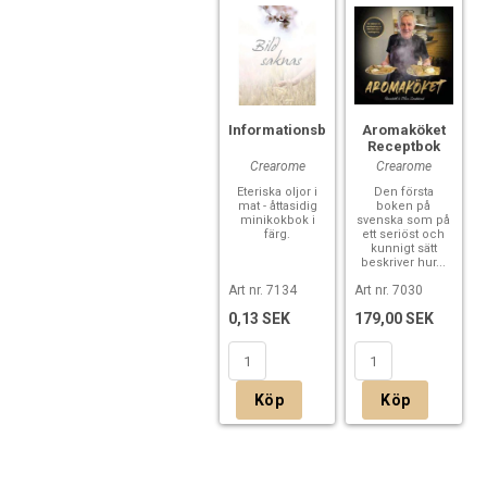
Informationsbroschyr
Aromaköket
Receptbok
Crearome
Crearome
Eteriska oljor i
Den första
mat - åttasidig
boken på
minikokbok i
svenska som på
färg.
ett seriöst och
kunnigt sätt
beskriver hur...
Art nr. 7134
Art nr. 7030
0,13 SEK
179,00 SEK
Köp
Köp