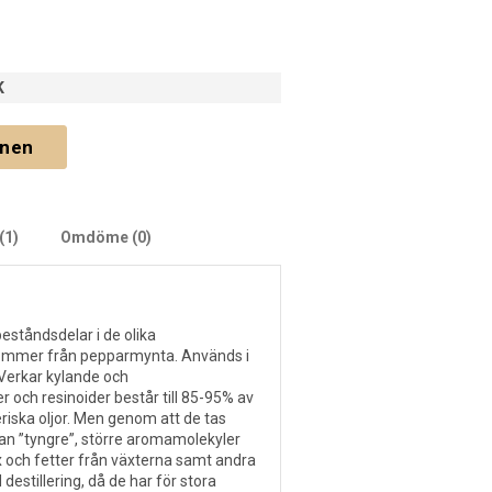
K
gnen
(1)
Omdöme (0)
beståndsdelar i de olika
ommer från pepparmynta. Används i
 Verkar kylande och
r och resinoider består till 85-95% av
iska oljor. Men genom att de tas
n ”tyngre”, större aromamolekyler
x och fetter från växterna samt andra
destillering, då de har för stora