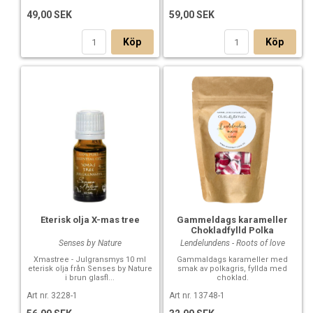
49,00 SEK
59,00 SEK
Köp
Köp
Eterisk olja X-mas tree
Gammeldags karameller
Chokladfylld Polka
Senses by Nature
Lendelundens - Roots of love
Xmastree - Julgransmys 10 ml
Gammaldags karameller med
eterisk olja från Senses by Nature
smak av polkagris, fyllda med
i brun glasfl...
choklad.
Art nr. 3228-1
Art nr. 13748-1