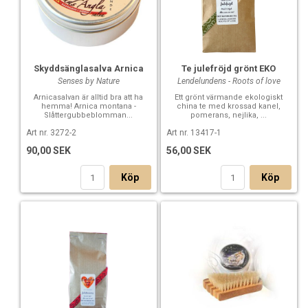
Skyddsänglasalva Arnica
Te julefröjd grönt EKO
Senses by Nature
Lendelundens - Roots of love
Arnicasalvan är alltid bra att ha
Ett grönt värmande ekologiskt
hemma! Arnica montana -
china te med krossad kanel,
Slåttergubbeblomman...
pomerans, nejlika, ...
Art nr. 3272-2
Art nr. 13417-1
90,00 SEK
56,00 SEK
Köp
Köp