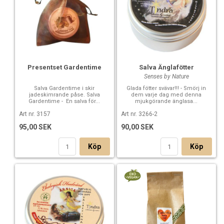
Presentset Gardentime
Salva Änglafötter
Senses by Nature
Salva Gardentime i skir
Glada fötter svävar!!! - Smörj in
jadeskimrande påse. Salva
dem varje dag med denna
Gardentime - En salva för...
mjukgörande änglasa...
Art nr. 3157
Art nr. 3266-2
95,00 SEK
90,00 SEK
Köp
Köp