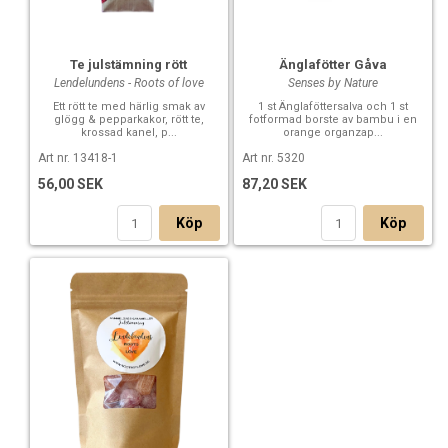
Te julstämning rött
Änglafötter Gåva
Lendelundens - Roots of love
Senses by Nature
Ett rött te med härlig smak av
1 st Änglaföttersalva och 1 st
glögg & pepparkakor, rött te,
fotformad borste av bambu i en
krossad kanel, p...
orange organzap...
Art nr. 13418-1
Art nr. 5320
56,00 SEK
87,20 SEK
Köp
Köp