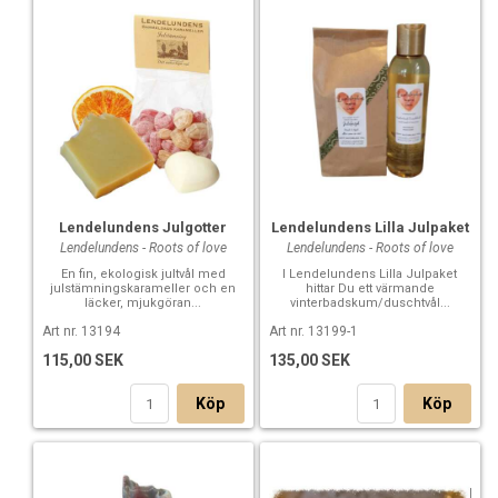
Lendelundens Julgotter
Lendelundens Lilla Julpaket
Lendelundens - Roots of love
Lendelundens - Roots of love
En fin, ekologisk jultvål med
I Lendelundens Lilla Julpaket
julstämningskarameller och en
hittar Du ett värmande
läcker, mjukgöran...
vinterbadskum/duschtvål...
Art nr. 13194
Art nr. 13199-1
115,00 SEK
135,00 SEK
Köp
Köp