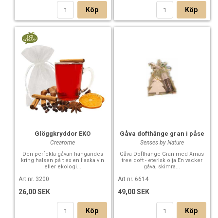
Köp
Köp
Glöggkryddor EKO
Gåva dofthänge gran i påse
Crearome
Senses by Nature
Den perfekta gåvan hängandes
Gåva Dofthänge Gran med Xmas
kring halsen på t ex en flaska vin
tree doft - eterisk olja En vacker
eller ekologi...
gåva, skimra...
Art nr. 3200
Art nr. 6614
26,00 SEK
49,00 SEK
Köp
Köp