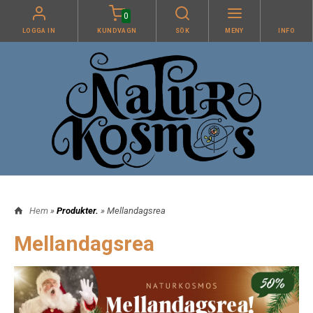
0
LOGGA IN
KUNDVAGN
SÖK
MENY
INFO
Hem
»
Produkter.
» Mellandagsrea
Mellandagsrea