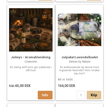
Julmys - Aromablandning
Julpaket Lavendelbadet
Crearome
Senses by Nature
En härlig doft som ger julkänsla i
En avstressande lyx stund med
ditt hus!
rogivande lavendel! Vem önskar
sig mer?
Art nr. 6606
65,00 SEK
164,00 SEK
från
Köp