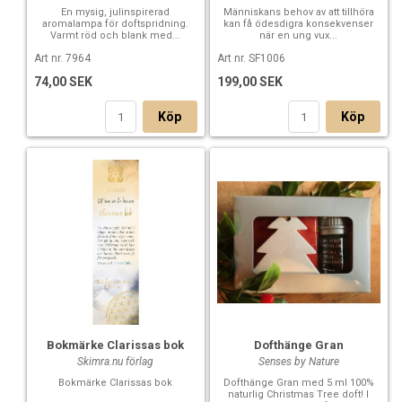
En mysig, julinspirerad
Människans behov av att tillhöra
aromalampa för doftspridning.
kan få ödesdigra konsekvenser
Varmt röd och blank med...
när en ung vux...
Art nr. 7964
Art nr. SF1006
74,00 SEK
199,00 SEK
Köp
Köp
Bokmärke Clarissas bok
Dofthänge Gran
Skimra.nu förlag
Senses by Nature
Bokmärke Clarissas bok
Dofthänge Gran med 5 ml 100%
naturlig Christmas Tree doft! I