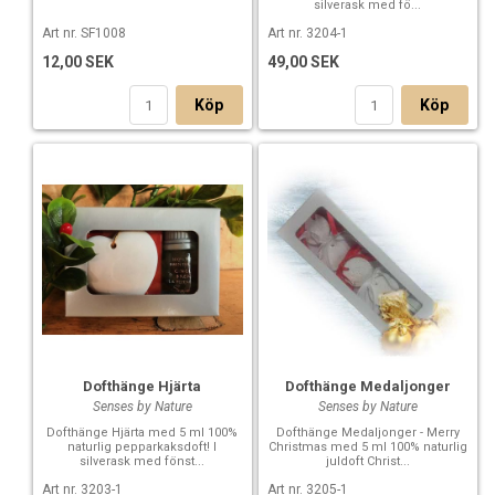
silverask med fö...
Art nr. SF1008
Art nr. 3204-1
12,00 SEK
49,00 SEK
Köp
Köp
Dofthänge Hjärta
Dofthänge Medaljonger
Senses by Nature
Senses by Nature
Dofthänge Hjärta med 5 ml 100%
Dofthänge Medaljonger - Merry
naturlig pepparkaksdoft! I
Christmas med 5 ml 100% naturlig
silverask med fönst...
juldoft Christ...
Art nr. 3203-1
Art nr. 3205-1