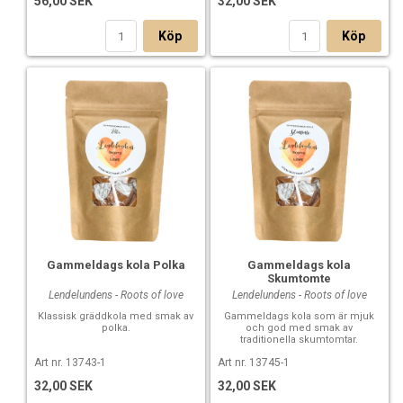
56,00 SEK
32,00 SEK
Köp
Köp
Gammeldags kola Polka
Gammeldags kola
Skumtomte
Lendelundens - Roots of love
Lendelundens - Roots of love
Klassisk gräddkola med smak av
Gammeldags kola som är mjuk
polka.
och god med smak av
traditionella skumtomtar.
Art nr. 13743-1
Art nr. 13745-1
32,00 SEK
32,00 SEK