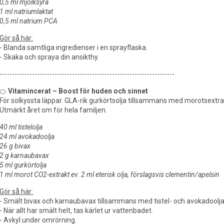
0,5 ml mjölksyra
1 ml natriumlaktat
0,5 ml natrium PCA
Gör så här:
- Blanda samtliga ingredienser i en sprayflaska.
- Skaka och spraya din ansikthy.
----------------------------------------------------------------------
🍊
Vitamincerat – Boost för huden och sinnet
För solkyssta läppar. GLA-rik gurkörtsolja tillsammans med morotsextrakt
Utmärkt året om för hela familjen.
40 ml tistelolja
24 ml avokadoolja
26 g bivax
2 g karnaubavax
5 ml gurkörtolja
1 ml morot CO2-extrakt ev. 2 ml eterisk olja, förslagsvis clementin/apelsin
Gör så här:
- Smält bivax och karnaubavax tillsammans med tistel- och avokadoolja
- När allt har smält helt, tas kärlet ur vattenbadet.
- Avkyl under omrörning.