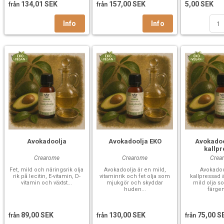
134,01 SEK
157,00 SEK
5,00 SEK
från
från
Avokadoolja
Avokadoolja EKO
Avokadoo
kallp
Crearome
Crearome
Crea
Fet, mild och näringsrik olja
Avokadoolja är en mild,
Avokadoo
rik på lecitin, E-vitamin, D-
vitaminrik och fet olja som
kallpressad 
vitamin och växtst...
mjukgör och skyddar
mild olja s
huden...
färgen
89,00 SEK
130,00 SEK
75,00 S
från
från
från