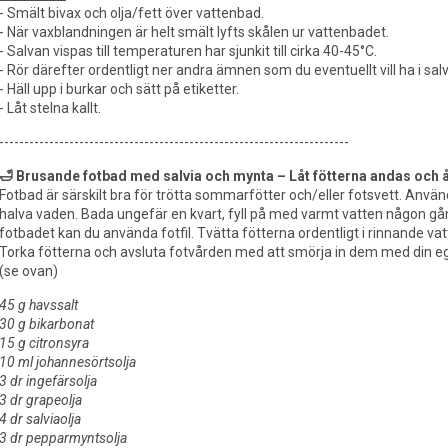
- Smält bivax och olja/fett över vattenbad.
- När vaxblandningen är helt smält lyfts skålen ur vattenbadet.
- Salvan vispas till temperaturen har sjunkit till cirka 40-45°C.
- Rör därefter ordentligt ner andra ämnen som du eventuellt vill ha i sal
- Häll upp i burkar och sätt på etiketter.
- Låt stelna kallt.
----------------------------------------------------------------------
🛁 Brusande fotbad med salvia och mynta – Låt fötterna andas och 
Fotbad är särskilt bra för trötta sommarfötter och/eller fotsvett. Använd
halva vaden. Bada ungefär en kvart, fyll på med varmt vatten någon gån
fotbadet kan du använda fotfil. Tvätta fötterna ordentligt i rinnande vat
Torka fötterna och avsluta fotvården med att smörja in dem med din e
(se ovan)
45 g havssalt
30 g bikarbonat
15 g citronsyra
10 ml johannesörtsolja
3 dr ingefärsolja
3 dr grapeolja
4 dr salviaolja
3 dr pepparmyntsolja