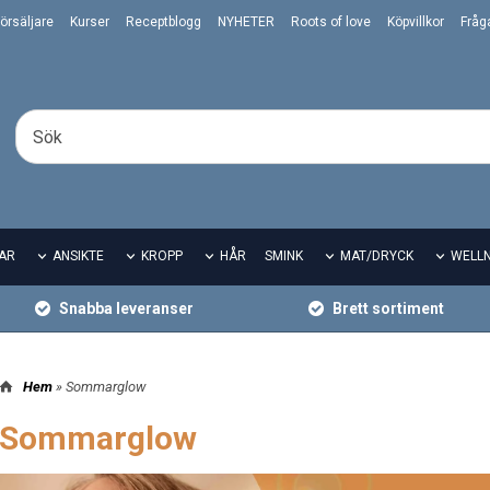
örsäljare
Kurser
Receptblogg
NYHETER
Roots of love
Köpvillkor
Fråg
AR
ANSIKTE
KROPP
HÅR
SMINK
MAT/DRYCK
WELL
Snabba leveranser
Brett sortiment
Hem
» Sommarglow
Sommarglow