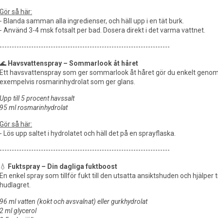
Gör så här:
- Blanda samman alla ingredienser, och häll upp i en tät burk.
- Använd 3-4 msk fotsalt per bad. Dosera direkt i det varma vattnet.
----------------------------------------------------------------------
🌊
Havsvattenspray – Sommarlook åt håret
Ett havsvattenspray som ger sommarlook åt håret gör du enkelt genom at
exempelvis rosmarinhydrolat som ger glans.
Upp till 5 procent havssalt
95 ml rosmarinhydrolat
Gör så här:
- Lös upp saltet i hydrolatet och häll det på en sprayflaska.
----------------------------------------------------------------------
💧
Fuktspray – Din dagliga fuktboost
En enkel spray som tillför fukt till den utsatta ansiktshuden och hjälper til
hudlagret.
96 ml vatten (kokt och avsvalnat) eller gurkhydrolat
2 ml glycerol