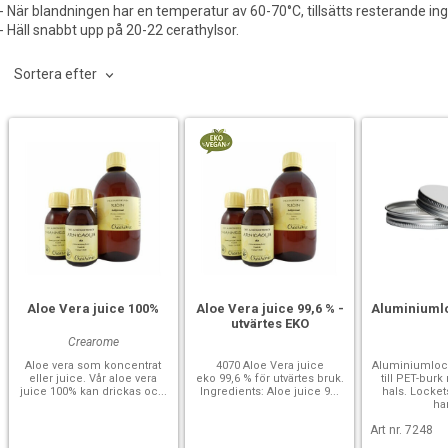
- När blandningen har en temperatur av 60-70°C, tillsätts resterande ing
- Häll snabbt upp på 20-22 cerathylsor.
Sortera efter
Aloe Vera juice 100%
Aloe Vera juice 99,6 % -
Aluminiuml
utvärtes EKO
Crearome
Aloe vera som koncentrat
4070 Aloe Vera juice
Aluminiumloc
eller juice. Vår aloe vera
eko 99,6 % för utvärtes bruk.
till PET-bu
juice 100% kan drickas oc...
Ingredients: Aloe juice 9...
hals. Locke
har
Art nr. 7248