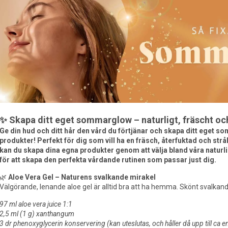
✨ Skapa ditt eget sommarglow – naturligt, fräscht o
Ge din hud och ditt hår den vård du förtjänar och skapa ditt eget 
produkter! Perfekt för dig som vill ha en fräsch, återfuktad och s
kan du skapa dina egna produkter genom att välja bland våra naturl
för att skapa den perfekta vårdande rutinen som passar just dig.
🌿
Aloe Vera Gel – Naturens svalkande mirakel
Välgörande, lenande aloe gel är alltid bra att ha hemma. Skönt svalkand
97 ml aloe vera juice 1:1
2,5 ml (1 g) xanthangum
3 dr phenoxyglycerin konservering (kan uteslutas, och håller då upp till ca en