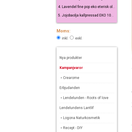
4. Lavendel fine pop eko eterisk olja 10 ml
5. Jojobaolja kallpressad EKO 100 ml
Moms:
inkl.
exkl.
Nya produkter
Kampanjvaror
Crearome
Erbjudanden
Lendelunden - Roots of love
Lendelundens Lantlif
Logona Naturkosmetik
Recept - DIY