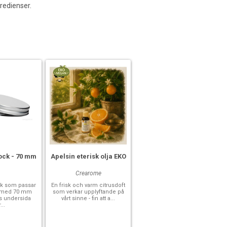
redienser.
ock - 70 mm
Apelsin eterisk olja EKO
Crearome
k som passar
En frisk och varm citrusdoft
rk med 70 mm
som verkar upplyftande på
ts undersida
vårt sinne - fin att a...
...