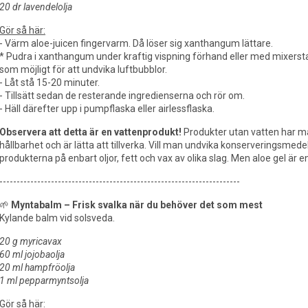
20 dr lavendelolja
Gör så här:
- Värm aloe-juicen fingervarm. Då löser sig xanthangum lättare.
* Pudra i xanthangum under kraftig vispning förhand eller med mixerstav
som möjligt för att undvika luftbubblor.
- Låt stå 15-20 minuter.
- Tillsätt sedan de resterande ingredienserna och rör om.
- Häll därefter upp i pumpflaska eller airlessflaska.
Observera att detta är en vattenprodukt!
Produkter utan vatten har må
hållbarhet och är lätta att tillverka. Vill man undvika konserveringsmede
produkterna på enbart oljor, fett och vax av olika slag. Men aloe gel är 
----------------------------------------------------------------------
🌱
Myntabalm – Frisk svalka när du behöver det som mest
Kylande balm vid solsveda.
20 g myricavax
60 ml jojobaolja
20 ml hampfröolja
1 ml pepparmyntsolja
Gör så här: