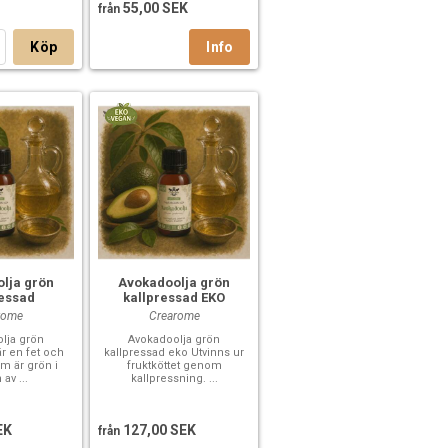
55,00 SEK
från
Köp
lja grön
Avokadoolja grön
ressad
kallpressad EKO
rome
Crearome
lja grön
Avokadoolja grön
är en fet och
kallpressad eko Utvinns ur
om är grön i
fruktköttet genom
 av ...
kallpressning. ...
EK
127,00 SEK
från