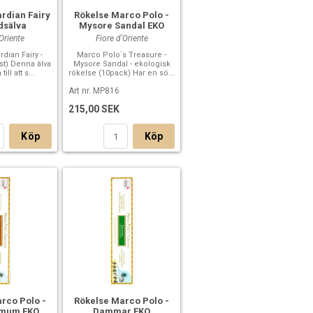
rdian Fairy
Rökelse Marco Polo -
dsälva
Mysore Sandal EKO
'Oriente
Fiore d'Oriente
dian Fairy -
Marco Polo´s Treasure -
st) Denna älva
Mysore Sandal - ekologisk
ill att s...
rökelse (10pack) Har en sö...
Art nr. MP816
215,00 SEK
Köp
Köp
rco Polo -
Rökelse Marco Polo -
mum EKO
Dammar EKO