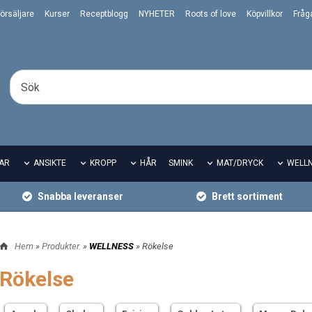
örsäljare
Kurser
Receptblogg
NYHETER
Roots of love
Köpvillkor
Fråg
AR
ANSIKTE
KROPP
HÅR
SMINK
MAT/DRYCK
WELL
Snabba leveranser
Brett sortiment
Hem
»
Produkter.
»
WELLNESS
» Rökelse
Rökelse