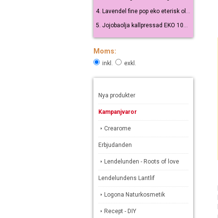
4. Lavendel fine pop eko eterisk olja 10 ml
5. Jojobaolja kallpressad EKO 100 ml
Moms:
inkl.
exkl.
Nya produkter
Kampanjvaror
Crearome
Erbjudanden
Lendelunden - Roots of love
Lendelundens Lantlif
Logona Naturkosmetik
Recept - DIY