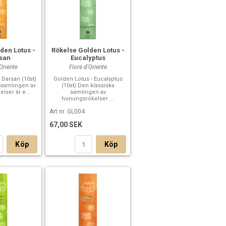
den Lotus -
Rökelse Golden Lotus -
san
Eucalyptus
'Oriente
Fiore d'Oriente
 Darsan (10st)
Golden Lotus - Eucalyptus
 samlingen av
(10st) Den klassiska
lser är e...
samlingen av
honungsrökelser ...
Art nr. GL004
67,00 SEK
Köp
Köp