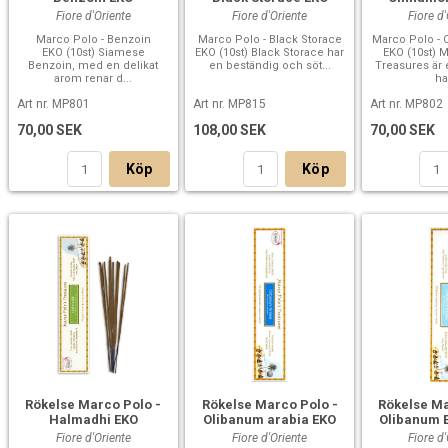
Fiore d'Oriente
Fiore d'Oriente
Fiore d
Marco Polo - Benzoin
Marco Polo - Black Storace
Marco Polo 
EKO (10st) Siamese
EKO (10st) Black Storace har
EKO (10st) 
Benzoin, med en delikat
en beständig och söt...
Treasures är
arom renar d...
ha
Art nr. MP801
Art nr. MP815
Art nr. MP802
70,00 SEK
108,00 SEK
70,00 SEK
Köp
Köp
Rökelse Marco Polo -
Rökelse Marco Polo -
Rökelse Ma
Halmadhi EKO
Olibanum arabia EKO
Olibanum E
Fiore d'Oriente
Fiore d'Oriente
Fiore d