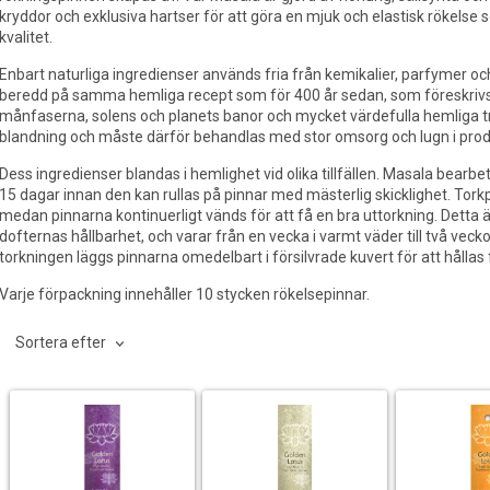
kryddor och exklusiva hartser för att göra en mjuk och elastisk rökelse
kvalitet.
Enbart naturliga ingredienser används fria från kemikalier, parfymer oc
beredd på samma hemliga recept som för 400 år sedan, som föreskrivs
månfaserna, solens och planets banor och mycket värdefulla hemliga tr
blandning och måste därför behandlas med stor omsorg och lugn i prod
Dess ingredienser blandas i hemlighet vid olika tillfällen. Masala bearbe
15 dagar innan den kan rullas på pinnar med mästerlig skicklighet. Tor
medan pinnarna kontinuerligt vänds för att få en bra uttorkning. Detta ä
dofternas hållbarhet, och varar från en vecka i varmt väder till två veckor
torkningen läggs pinnarna omedelbart i försilvrade kuvert för att hållas
Varje förpackning innehåller 10 stycken rökelsepinnar.
Sortera efter