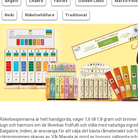
Angels
Chakra
Fairies
Golden Lotus
Marco Polo
Reiki
Rökelsehållare
Traditional
Rökelsespinnarna är helt handgjorda, väger 1,6 till 1,8 gram och brinner i
lugn och harmoni om de tllverkas fridfullt och stilla med naturliga ingred
Balgalore, Indien, är ansvariga för att välja det bästa råmaterialet oc
rökningspinnen skapas av. Vår Masala är gjord av honung, sällsynta och vä