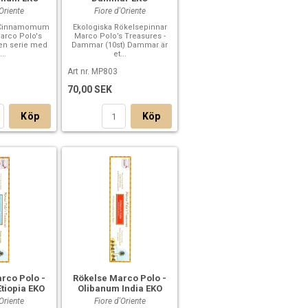
'Oriente
Fiore d'Oriente
- Cinnamomum
Ekologiska Rökelsepinnar
Marco Polo's
Marco Polo’s Treasures -
 en serie med
Dammar (10st) Dammar är
...
et...
Art nr. MP803
70,00 SEK
Köp
Köp
rco Polo -
Rökelse Marco Polo -
tiopia EKO
Olibanum India EKO
'Oriente
Fiore d'Oriente