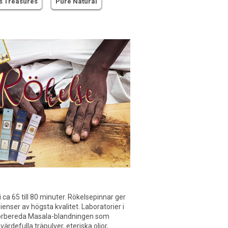
s Treasures
Pure Natural
 ca 65 till 80 minuter. Rökelsepinnar ger
ienser av högsta kvalitet. Laboratorier i
h förbereda Masala-blandningen som
rdefulla träpulver, eteriska oljor,