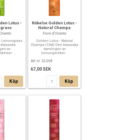
den Lotus -
Rökelse Golden Lotus -
grass
Natural Champa
'Oriente
Fiore d'Oriente
 - Lemongrass
Golden Lotus - Natural
 klassiska
Champa (10st) Den klassiska
gen av
samlingen av
kelser ...
honungsrökel...
Art nr. GL008
67,00 SEK
Köp
Köp