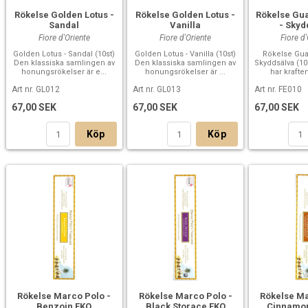
Rökelse Golden Lotus -
Rökelse Golden Lotus -
Rökelse Gua
Sandal
Vanilla
- Skyd
Fiore d'Oriente
Fiore d'Oriente
Fiore d
Golden Lotus - Sandal (10st)
Golden Lotus - Vanilla (10st)
Rökelse Guar
Den klassiska samlingen av
Den klassiska samlingen av
Skyddsälva (10
honungsrökelser är e...
honungsrökelser är ...
har kraften t
Art nr. GL012
Art nr. GL013
Art nr. FE010
67,00 SEK
67,00 SEK
67,00 SEK
Köp
Köp
Rökelse Marco Polo -
Rökelse Marco Polo -
Rökelse Ma
Benzoin EKO
Black Storace EKO
Cinnamo