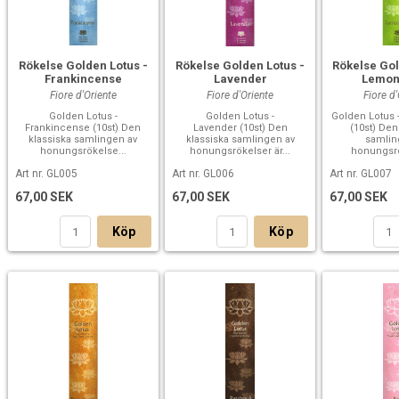
Rökelse Golden Lotus -
Rökelse Golden Lotus -
Rökelse Gol
Frankincense
Lavender
Lemon
Fiore d'Oriente
Fiore d'Oriente
Fiore d
Golden Lotus -
Golden Lotus -
Golden Lotus
Frankincense (10st) Den
Lavender (10st) Den
(10st) Den
klassiska samlingen av
klassiska samlingen av
samlin
honungsrökelse...
honungsrökelser är...
honungsrö
Art nr. GL005
Art nr. GL006
Art nr. GL007
67,00 SEK
67,00 SEK
67,00 SEK
Köp
Köp