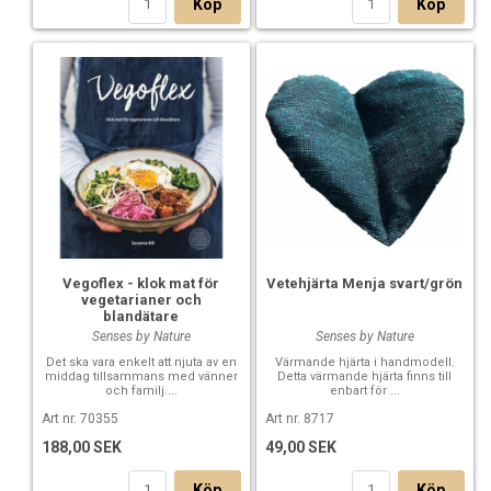
Köp
Köp
Vegoflex - klok mat för
Vetehjärta Menja svart/grön
vegetarianer och
blandätare
Senses by Nature
Senses by Nature
Det ska vara enkelt att njuta av en
Värmande hjärta i handmodell.
middag tillsammans med vänner
Detta värmande hjärta finns till
och familj....
enbart för ...
Art nr. 70355
Art nr. 8717
188,00 SEK
49,00 SEK
Köp
Köp