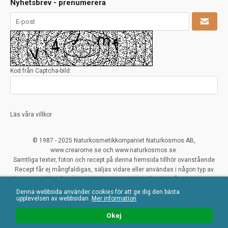
Nyhetsbrev - prenumerera
Kod från Captcha-bild:
Läs våra villkor
© 1987 - 2025 Naturkosmetikkompaniet Naturkosmos AB,
www.crearome.se och www.naturkosmos.se.
Samtliga texter, foton och recept på denna hemsida tillhör ovanstående
Recept får ej mångfaldigas, säljas vidare eller användas i någon typ av
kommersiellt syfte. Överträdelser ses mycket allvarligt på och beivras.
Denna webbsida använder cookies för att ge dig den bästa
All Rights Reserved
upplevelsen av webbsidan.
Mer information
Naturliga ekologiska certifierade råvaror
Okej