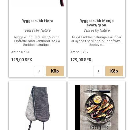
Ryggskrubb Hera
Ryggskrubb Menja
svart/grön
Senses by Nature
Senses by Nature
Ryggskrubb Hera svart/vinröd.
Ask & Emblas naturliga skrubbar
Linfrotté mad kantband. Ask &
är sydda i halvlinné & linnefrotté.
Emblas naturliga...
Upplev e...
Art nr. 8714
Art nr. 8707
129,00 SEK
129,00 SEK
Köp
Köp