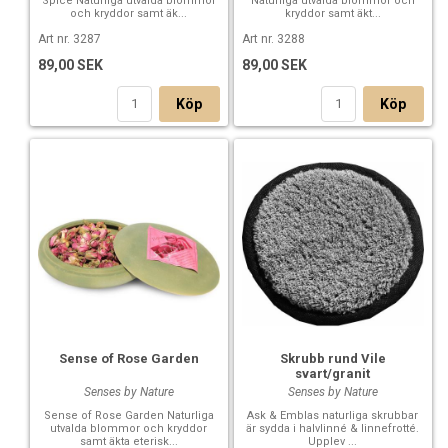
Spice Naturliga utvalda blommor
Naturliga utvalda blommor och
och kryddor samt äk...
kryddor samt äkt...
Art nr. 3287
Art nr. 3288
89,00 SEK
89,00 SEK
Köp
Köp
Sense of Rose Garden
Skrubb rund Vile
svart/granit
Senses by Nature
Senses by Nature
Sense of Rose Garden Naturliga
Ask & Emblas naturliga skrubbar
utvalda blommor och kryddor
är sydda i halvlinné & linnefrotté.
samt äkta eterisk...
Upplev ...