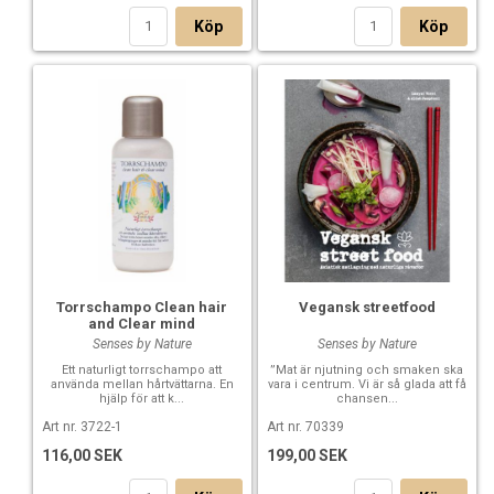
Köp
Köp
Torrschampo Clean hair
Vegansk streetfood
and Clear mind
Senses by Nature
Senses by Nature
Ett naturligt torrschampo att
”Mat är njutning och smaken ska
använda mellan hårtvättarna. En
vara i centrum. Vi är så glada att få
hjälp för att k...
chansen...
Art nr. 3722-1
Art nr. 70339
116,00 SEK
199,00 SEK