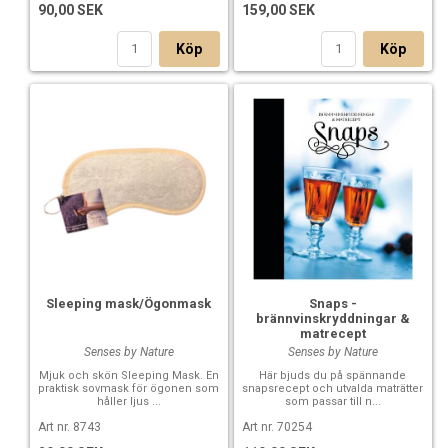
90,00 SEK
159,00 SEK
Köp
Köp
Sleeping mask/Ögonmask
Snaps -
brännvinskryddningar &
matrecept
Senses by Nature
Senses by Nature
Mjuk och skön Sleeping Mask. En
Här bjuds du på spännande
praktisk sovmask för ögonen som
snapsrecept och utvalda maträtter
håller ljus ...
som passar till n...
Art nr. 8743
Art nr. 70254