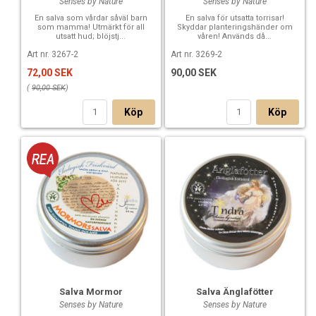
Senses by Nature
Senses by Nature
En salva som vårdar såväl barn
En salva för utsatta torrisar!
som mamma! Utmärkt för all
Skyddar planteringshänder om
utsatt hud; blöjstj...
våren! Används då...
Art nr. 3267-2
Art nr. 3269-2
72,00 SEK
90,00 SEK
(
90,00 SEK
)
Köp
Köp
Salva Mormor
Salva Änglafötter
Senses by Nature
Senses by Nature