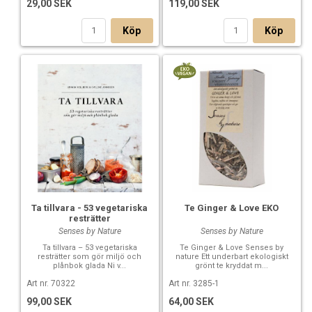
29,00 SEK
119,00 SEK
Köp
Köp
Ta tillvara - 53 vegetariska
Te Ginger & Love EKO
resträtter
Senses by Nature
Senses by Nature
Ta tillvara – 53 vegetariska
Te Ginger & Love Senses by
resträtter som gör miljö och
nature Ett underbart ekologiskt
plånbok glada Ni v...
grönt te kryddat m...
Art nr. 70322
Art nr. 3285-1
99,00 SEK
64,00 SEK