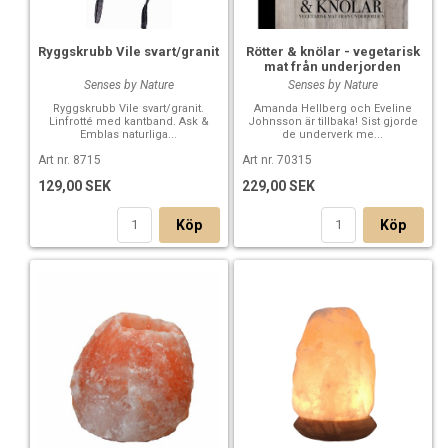
Ryggskrubb Vile svart/granit
Rötter & knölar - vegetarisk
mat från underjorden
Senses by Nature
Senses by Nature
Ryggskrubb Vile svart/granit.
Amanda Hellberg och Eveline
Linfrotté med kantband. Ask &
Johnsson är tillbaka! Sist gjorde
Emblas naturliga...
de underverk me...
Art nr. 8715
Art nr. 70315
129,00 SEK
229,00 SEK
Köp
Köp