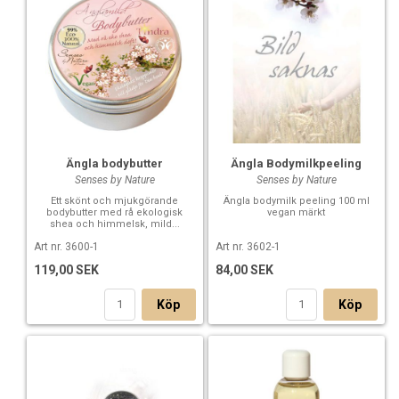
Ängla bodybutter
Ängla Bodymilkpeeling
Senses by Nature
Senses by Nature
Ett skönt och mjukgörande
Ängla bodymilk peeling 100 ml
bodybutter med rå ekologisk
vegan märkt
shea och himmelsk, mild...
Art nr. 3600-1
Art nr. 3602-1
119,00 SEK
84,00 SEK
Köp
Köp