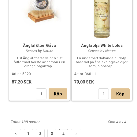
Änglafötter Gåva
Änglaolja White Lotus
Senses by Nature
Senses by Nature
1 st Änglaföttersalva och 1 st
En underbart doftande hudolja
fotformad borste av bambu i en
baserad på fina ekologiska oljor
orange organzap...
som jojobaolja...
Art nr. 5320
Art nr. 3601-1
87,20 SEK
79,00 SEK
Köp
Köp
Totalt 188 poster
Sida 4 av 4
1
2
3
4