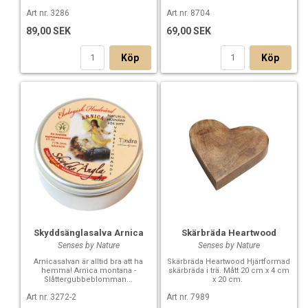
Art nr. 3286
Art nr. 8704
89,00 SEK
69,00 SEK
Köp
Köp
Skyddsänglasalva Arnica
Skärbräda Heartwood
Senses by Nature
Senses by Nature
Arnicasalvan är alltid bra att ha
Skärbräda Heartwood Hjärtformad
hemma! Arnica montana -
skärbräda i trä. Mått 20 cm x 4 cm
Slåttergubbeblomman...
x 20 cm.
Art nr. 3272-2
Art nr. 7989