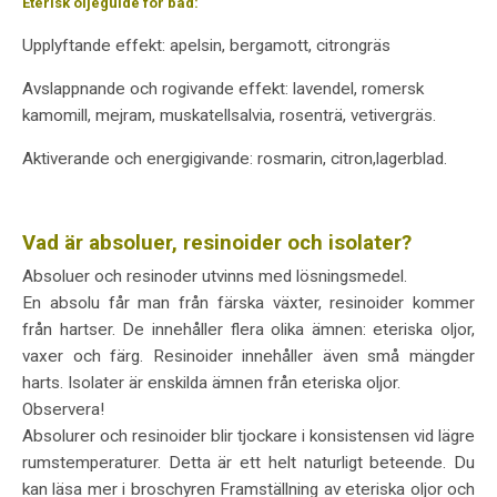
Eterisk oljeguide för bad:
Upplyftande effekt: apelsin, bergamott, citrongräs
Avslappnande och rogivande effekt: lavendel, romersk
kamomill, mejram, muskatellsalvia, rosenträ, vetivergräs.
Aktiverande och energigivande: rosmarin, citron,lagerblad.
Vad är absoluer, resinoider och isolater?
Absoluer och resinoder utvinns med lösningsmedel.
En absolu får man från färska växter, resinoider kommer
från hartser. De innehåller flera olika ämnen: eteriska oljor,
vaxer och färg. Resinoider innehåller även små mängder
harts. Isolater är enskilda ämnen från eteriska oljor.
Observera!
Absolurer och resinoider blir tjockare i konsistensen vid lägre
rumstemperaturer. Detta är ett helt naturligt beteende. Du
kan läsa mer i broschyren Framställning av eteriska oljor och