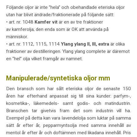
Följande oljor är inte ”hela” och obehandlade eteriska oljor
utan har blivit ändrade/fraktionerade på följande sätt:
• art. nr. 1048
Kamfer vit
är en av tre fraktioner
av kamferolja; den enda som är OK att använda på
människor.
• art. nr. 1112, 1115, 1114
Ylang ylang II, III, extra
är olika
fraktioner av destilleringen. Ylang ylang complete är däremot
en ”hel” olja vilket framgår av namnet.
Manipulerade/syntetiska oljor mm
Den bransch som har sålt eteriska oljor de senaste 150
åren har efterhand anpassat sig till sina kunder: parfym-,
kosmetika-, läkemedels- samt godis- och matindustrin.
Branschen tar givetvis fram det som industrin vill ha.
Exempel på detta kan vara lavendelolja som luktar på samma
sätt år efter år, pepparmyntsolja med samma innehåll av
mentol år efter år och doftämnen med likadana innehåll. Pris