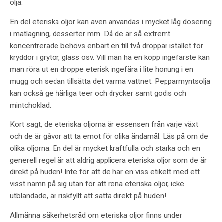
olja.
En del eteriska oljor kan även användas i mycket låg dosering
i matlagning, desserter mm. Då de är så extremt
koncentrerade behövs enbart en till två droppar istället för
kryddor i grytor, glass osv. Vill man ha en kopp ingefärste kan
man röra ut en droppe eterisk ingefära i lite honung i en
mugg och sedan tillsätta det varma vattnet. Pepparmyntsolja
kan också ge härliga teer och drycker samt godis och
mintchoklad.
Kort sagt, de eteriska oljorna är essensen från varje växt
och de är gåvor att ta emot för olika ändamål. Läs på om de
olika oljorna. En del är mycket kraftfulla och starka och en
generell regel är att aldrig applicera eteriska oljor som de är
direkt på huden! Inte för att de har en viss etikett med ett
visst namn på sig utan för att rena eteriska oljor, icke
utblandade, är riskfyllt att sätta direkt på huden!
Allmänna säkerhetsråd om eteriska oljor finns under