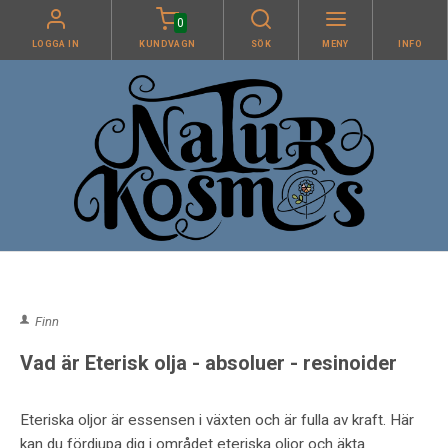
0
LOGGA IN
KUNDVAGN
SÖK
MENY
INFO
Finn
Vad är Eterisk olja - absoluer - resinoider
Eteriska oljor är essensen i växten och är fulla av kraft. Här
kan du fördjupa dig i området eteriska oljor och äkta