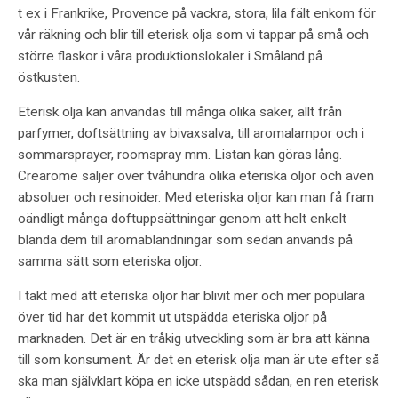
t ex i Frankrike, Provence på vackra, stora, lila fält enkom för
vår räkning och blir till eterisk olja som vi tappar på små och
större flaskor i våra produktionslokaler i Småland på
östkusten.
Eterisk olja kan användas till många olika saker, allt från
parfymer, doftsättning av bivaxsalva, till aromalampor och i
sommarsprayer, roomspray mm. Listan kan göras lång.
Crearome säljer över tvåhundra olika eteriska oljor och även
absoluer och resinoider. Med eteriska oljor kan man få fram
oändligt många doftuppsättningar genom att helt enkelt
blanda dem till aromablandningar som sedan används på
samma sätt som eteriska oljor.
I takt med att eteriska oljor har blivit mer och mer populära
över tid har det kommit ut utspädda eteriska oljor på
marknaden. Det är en tråkig utveckling som är bra att känna
till som konsument. Är det en eterisk olja man är ute efter så
ska man självklart köpa en icke utspädd sådan, en ren eterisk