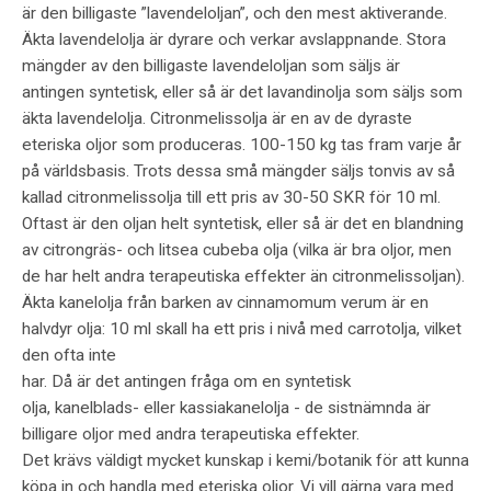
är den billigaste ”lavendeloljan”, och den mest aktiverande.
Äkta lavendelolja är dyrare och verkar avslappnande. Stora
mängder av den billigaste lavendeloljan som säljs är
antingen syntetisk, eller så är det lavandinolja som säljs som
äkta lavendelolja. Citronmelissolja är en av de dyraste
eteriska oljor som produceras. 100-150 kg tas fram varje år
på världsbasis. Trots dessa små mängder säljs tonvis av så
kallad citronmelissolja till ett pris av 30-50 SKR för 10 ml.
Oftast är den oljan helt syntetisk, eller så är det en blandning
av citrongräs- och litsea cubeba olja (vilka är bra oljor, men
de har helt andra terapeutiska effekter än citronmelissoljan).
Äkta kanelolja från barken av cinnamomum verum är en
halvdyr olja: 10 ml skall ha ett pris i nivå med carrotolja, vilket
den ofta inte
har. Då är det antingen fråga om en syntetisk
olja, kanelblads- eller kassiakanelolja - de sistnämnda är
billigare oljor med andra terapeutiska effekter.
Det krävs väldigt mycket kunskap i kemi/botanik för att kunna
köpa in och handla med eteriska oljor. Vi vill gärna vara med