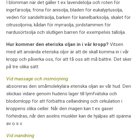
I blomman när det gäller t ex lavendelolja och roten för
ingefärsolja, fröna för anisolja, bladen för eukalyptusolja,
veden för sandelträolja, barken för kanelbarksolja, skalet för
citrusoljorna, kådan för myrraolja, jordstammen för
nardusörtsolja och slutligen barren för exempelvis tallolja.
Hur kommer den eteriska oljan in i vår kropp?
Vitsen
med att använda eteriska oljor är att de skall komma in i vår
kropp och påverka oss, för att få oss att må bättre. Det sker
på tre olika sätt:
Vid massage och insmörjning
absoreras den småmolekylära eteriska oljan av vår hud. Den
skickas vidare genom hudens lager till lymfvätska och
blodomlopp för att förbättra cellandning och cirkulation i
kroppens olika celler. Når den magen kan t ex gaser
förhindras, når den axelns muskler kan de hjälpas att spänna
av o s v.
Vid inandning