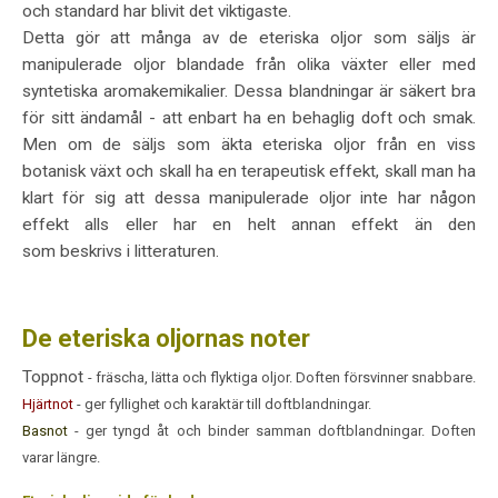
och standard har blivit det viktigaste.
Detta gör att många av de eteriska oljor som säljs är
manipulerade oljor blandade från olika växter eller med
syntetiska aromakemikalier. Dessa blandningar är säkert bra
för sitt ändamål - att enbart ha en behaglig doft och smak.
Men om de säljs som äkta eteriska oljor från en viss
botanisk växt och skall ha en terapeutisk effekt, skall man ha
klart för sig att dessa manipulerade oljor inte har någon
effekt alls eller har en helt annan effekt än den
som beskrivs i litteraturen.
De eteriska oljornas noter
Toppnot
- fräscha, lätta och flyktiga oljor. Doften försvinner snabbare.
Hjärtnot
- ger fyllighet och karaktär
till doftblandningar.
Basnot
- ger tyngd åt och binder samman doftblandningar. Doften
varar längre.