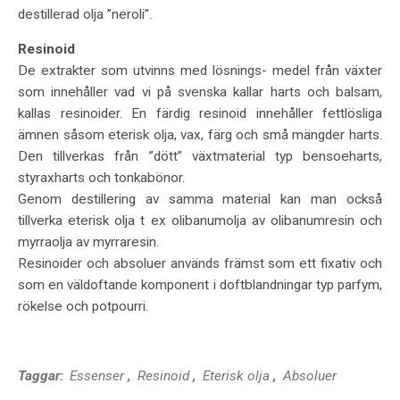
destillerad olja ”neroli”.
Resinoid
De extrakter som utvinns med lösnings- medel från växter
som innehåller vad vi på svenska kallar harts och balsam,
kallas resinoider. En färdig resinoid innehåller fettlösliga
ämnen såsom eterisk olja, vax, färg och små mängder harts.
Den tillverkas från ”dött” växtmaterial typ bensoeharts,
styraxharts och tonkabönor.
Genom destillering av samma material kan man också
tillverka eterisk olja t ex olibanumolja av olibanumresin och
myrraolja av myrraresin.
Resinoider och absoluer används främst som ett fixativ och
som en väldoftande komponent i doftblandningar typ parfym,
rökelse och potpourri.
Taggar:
Essenser
,
Resinoid
,
Eterisk olja
,
Absoluer