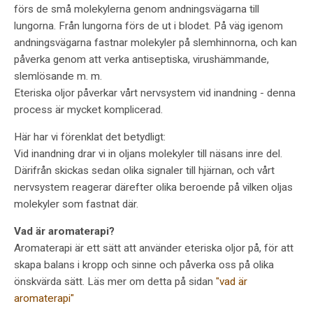
förs de små molekylerna genom andningsvägarna till
lungorna. Från lungorna förs de ut i blodet. På väg igenom
andningsvägarna fastnar molekyler på slemhinnorna, och kan
påverka genom att verka antiseptiska, virushämmande,
slemlösande m. m.
Eteriska oljor påverkar vårt nervsystem vid inandning - denna
process är mycket komplicerad.
Här har vi förenklat det betydligt:
Vid inandning drar vi in oljans molekyler till näsans inre del.
Därifrån skickas sedan olika signaler till hjärnan, och vårt
nervsystem reagerar därefter olika beroende på vilken oljas
molekyler som fastnat där.
Vad är aromaterapi?
Aromaterapi är ett sätt att använder eteriska oljor på, för att
skapa balans i kropp och sinne och påverka oss på olika
önskvärda sätt. Läs mer om detta på sidan
"vad är
aromaterapi"