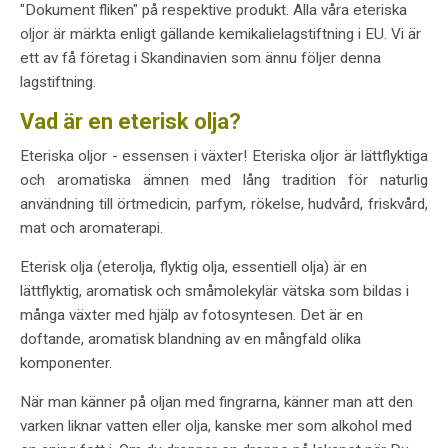
"Dokument fliken" på respektive produkt. Alla våra eteriska
oljor är märkta enligt gällande kemikalielagstiftning i EU. Vi är
ett av få företag i Skandinavien som ännu följer denna
lagstiftning.
Vad är en eterisk olja?
Eteriska oljor - essensen i växter! Eteriska oljor är lättflyktiga
och aromatiska ämnen med lång tradition för naturlig
användning till örtmedicin, parfym, rökelse, hudvård, friskvård,
mat och aromaterapi.
Eterisk olja (eterolja, flyktig olja, essentiell olja) är en
lättflyktig, aromatisk och småmolekylär vätska som bildas i
många växter med hjälp av fotosyntesen. Det är en
doftande, aromatisk blandning av en mångfald olika
komponenter.
När man känner på oljan med fingrarna, känner man att den
varken liknar vatten eller olja, kanske mer som alkohol med