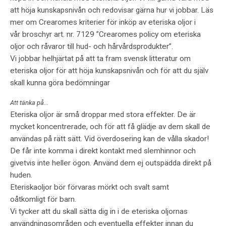
att höja kunskapsnivån och redovisar gärna hur vi jobbar. Läs
mer om Crearomes kriterier för inköp av eteriska oljor i
vår broschyr art. nr. 7129 ”Crearomes policy om eteriska
oljor och råvaror till hud- och hårvårdsprodukter”.
Vi jobbar helhjärtat på att ta fram svensk litteratur om
eteriska oljor för att höja kunskapsnivån och för att du själv
skall kunna göra bedömningar
Att tänka på...
Eteriska oljor är små droppar med stora effekter. De är
mycket koncentrerade, och för att få glädje av dem skall de
användas på rätt sätt. Vid överdosering kan de vålla skador!
De får inte komma i direkt kontakt med slemhinnor och
givetvis inte heller ögon. Använd dem ej outspädda direkt på
huden.
Eteriskaoljor bör förvaras mörkt och svalt samt
oåtkomligt för barn.
Vi tycker att du skall sätta dig in i de eteriska oljornas
användningsområden och eventuella effekter innan du