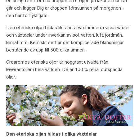
en aning fett i. Om du droppar en droppe på lakanet när Du
går och lägger Dig är droppen försvunnen på morgonen -
den har förflyktigats.
Den eteriska oljan bildas likt andra växtämnen, i vissa växter
och växtdelar under inverkan av sol, vatten, luft, jordmån,
klimat mm. Kemiskt sett är det komplicerade blandningar
bestående av upp till 500 olika ämnen.
Crearomes eteriska oljor är noggrant utvalda från
leverantörer i hela världen. De är 100 % rena, outspädda
oljor.
Den eteriska oljan bildas i olika växtdelar