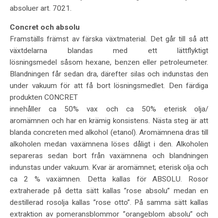
absoluer art. 7021.
Concret och absolu
Framställs främst av färska växtmaterial. Det går till så att
växtdelarna blandas med ett lättflyktigt
lösningsmedel såsom hexane, benzen eller petroleumeter.
Blandningen får sedan dra, därefter silas och indunstas den
under vakuum för att få bort lösningsmedlet. Den färdiga
produkten CONCRET
innehåller ca 50% vax och ca 50% eterisk olja/
aromämnen och har en krämig konsistens. Nästa steg är att
blanda concreten med alkohol (etanol). Aromämnena dras till
alkoholen medan vaxämnena löses dåligt i den. Alkoholen
separeras sedan bort från vaxämnena och blandningen
indunstas under vakuum. Kvar är aromämnet; eterisk olja och
ca 2 % vaxämnen. Detta kallas för ABSOLU. Rosor
extraherade på detta sätt kallas ”rose absolu” medan en
destillerad rosolja kallas ”rose otto”. På samma sätt kallas
extraktion av pomeransblommor ”orangeblom absolu” och