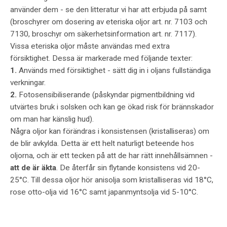
använder dem - se den litteratur vi har att erbjuda på samt
(broschyrer om dosering av eteriska oljor art. nr. 7103 och
7130, broschyr om säkerhetsinformation art. nr. 7117).
Vissa eteriska oljor måste användas med extra
försiktighet. Dessa är markerade med följande texter:
1.
Används med försiktighet - sätt dig in i oljans fullständiga
verkningar.
2.
Fotosensibiliserande (påskyndar pigmentbildning vid
utvärtes bruk i solsken och kan ge ökad risk för brännskador
om man har känslig hud).
Några oljor kan förändras i konsistensen (kristalliseras) om
de blir avkylda. Detta är ett helt naturligt beteende hos
oljorna, och är ett tecken på att de har rätt innehållsämnen -
att de är äkta
. De återfår sin flytande konsistens vid 20-
25°C. Till dessa oljor hör anisolja som kristalliseras vid 18°C,
rose otto-olja vid 16°C samt japanmyntsolja vid 5-10°C.