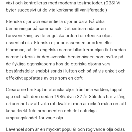
växt och kontrolleras med moderna testmetoder. (OBS! Vi
byter succesivt ut de vita korkarna till vaniljfärgade.)
Eteriska oljor och essentiella oljor är bara två olika
benämningar på samma sak. Det sistnämnda är en
försvenskning av de engelska orden för eteriska oljor;
essential oils. Eteriska oljor är essensen ur örten eller
blomman, så det engelska namnet illustrerar oljan fint medan
namnet eterisk är den svenska benämningen som syftar på
de flyktiga egenskaperna hos de eteriska oljorna vars
beståndsdelar snabbt sprids i luften och på så vis enkelt och
effektivt uppfattas av oss som en doft.
Crearome har köpt in eteriska oljor från hela världen, tappat
upp och sålt dem sedan 1986, dvs i 32 år. Således har vi lång
erfarenhet av att välja rätt kvalitet men är också måna om att
köpa direkt från producenten och det naturliga
ursprungslandet för varje olja.
Lavendel som är en mycket populär och rogivande olja odlas