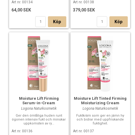
Art nr. 00134
Art nr. 00138
64,00 SEK
379,00 SEK
Köp
Köp
Moisture Lift Firming
Moisture Lift Tinted Firming
Serum-in-Cream
Moisturizing Cream
Logona Naturkosmetik
Logona Naturkosmetik
Ger den ömtåliga huden runt
Fuktkräm som ger en jämn hy
ögonen intensiv fukt och minskar
och bidrar med uppfriskande
uppkomsten av ry...
fuktighet.
Art nr. 00136
Art nr. 00137