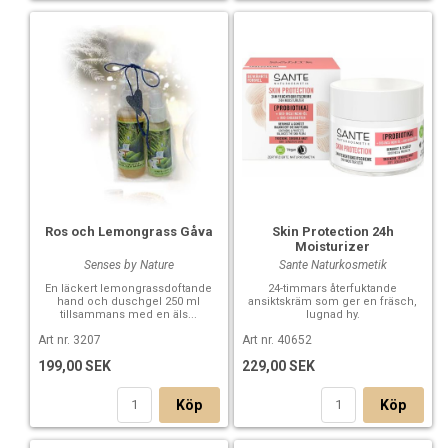
Ros och Lemongrass Gåva
Skin Protection 24h
Moisturizer
Senses by Nature
Sante Naturkosmetik
En läckert lemongrassdoftande
24-timmars återfuktande
hand och duschgel 250 ml
ansiktskräm som ger en fräsch,
tillsammans med en äls...
lugnad hy.
Art nr. 3207
Art nr. 40652
199,00 SEK
229,00 SEK
Köp
Köp