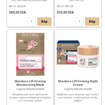
den ultimata kompletteringe...
den från för ...
Art nr. 05264
Art nr. 00139
389,00 SEK
359,00 SEK
Köp
Köp
Moisture Lift Firming
Moisture Lift Firming Night
Moisturizing Mask
Cream
Logona Naturkosmetik
Logona Naturkosmetik
Ansiktsmask som stimulerar
Nattkräm som stramar upp huden
hudens egna kollagenproduktion
och stödjer cellförnyelse under
och minskar rynkor.
natten.