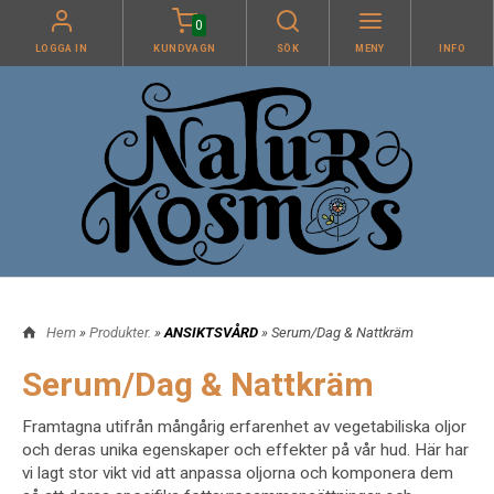
0
LOGGA IN
KUNDVAGN
SÖK
MENY
INFO
Hem
»
Produkter.
»
ANSIKTSVÅRD
» Serum/Dag & Nattkräm
Serum/Dag & Nattkräm
Framtagna utifrån mångårig erfarenhet av vegetabiliska oljor
och deras unika egenskaper och effekter på vår hud. Här har
vi lagt stor vikt vid att anpassa oljorna och komponera dem