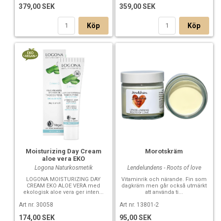
379,00 SEK
359,00 SEK
Köp
Köp
Moisturizing Day Cream
Morotskräm
aloe vera EKO
Logona Naturkosmetik
Lendelundens - Roots of love
LOGONA MOISTURIZING DAY
Vitaminrik och närande. Fin som
CREAM EKO ALOE VERA med
dagkräm men går också utmärkt
ekologisk aloe vera ger inten...
att använda ti...
Art nr. 30058
Art nr. 13801-2
174,00 SEK
95,00 SEK