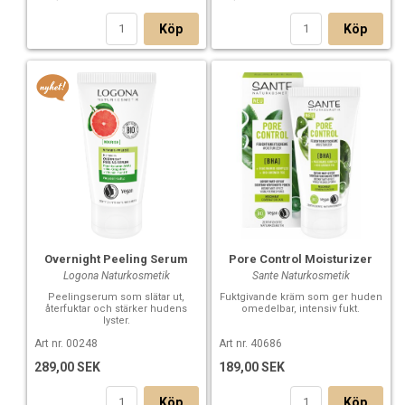
Köp
Köp
Overnight Peeling Serum
Pore Control Moisturizer
Logona Naturkosmetik
Sante Naturkosmetik
Peelingserum som slätar ut,
Fuktgivande kräm som ger huden
återfuktar och stärker hudens
omedelbar, intensiv fukt.
lyster.
Art nr. 00248
Art nr. 40686
289,00 SEK
189,00 SEK
Köp
Köp