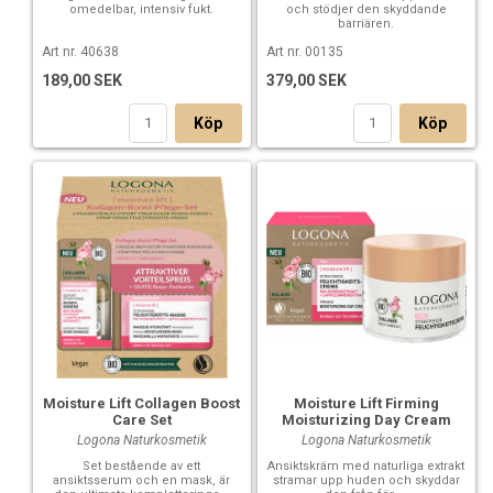
omedelbar, intensiv fukt.
och stödjer den skyddande
barriären.
Art nr. 40638
Art nr. 00135
189,00 SEK
379,00 SEK
Köp
Köp
Moisture Lift Collagen Boost
Moisture Lift Firming
Care Set
Moisturizing Day Cream
Logona Naturkosmetik
Logona Naturkosmetik
Set bestående av ett
Ansiktskräm med naturliga extrakt
ansiktsserum och en mask, är
stramar upp huden och skyddar