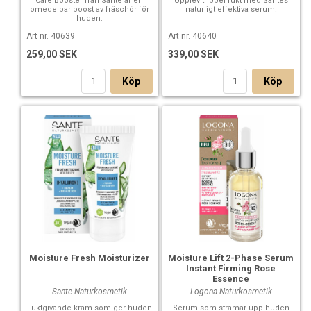
Care Booster från Santé är en
Upplev trippel fukt med Santés
omedelbar boost av fräschör för
naturligt effektiva serum!
huden.
Art nr. 40639
Art nr. 40640
259,00 SEK
339,00 SEK
Köp
Köp
Moisture Fresh Moisturizer
Moisture Lift 2-Phase Serum
Instant Firming Rose
Essence
Sante Naturkosmetik
Logona Naturkosmetik
Fuktgivande kräm som ger huden
Serum som stramar upp huden