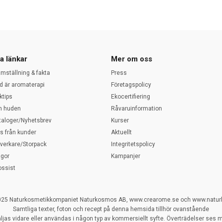
a länkar
Mer om oss
amställning & fakta
Press
d är aromaterapi
Företagspolicy
ktips
Ekocertifiering
 huden
Råvaruinformation
taloger/Nyhetsbrev
Kurser
ps från kunder
Aktuellt
llverkare/Storpack
Integritetspolicy
ågor
Kampanjer
ossist
025 Naturkosmetikkompaniet Naturkosmos AB, www.crearome.se och www.natu
Samtliga texter, foton och recept på denna hemsida tillhör ovanstående
ljas vidare eller användas i någon typ av kommersiellt syfte. Överträdelser ses my