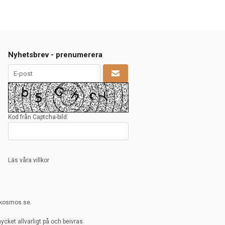
Nyhetsbrev - prenumerera
Kod från Captcha-bild:
Läs våra villkor
rkosmos.se.
cket allvarligt på och beivras.