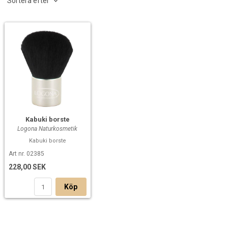
Sortera efter
Kabuki borste
Logona Naturkosmetik
Kabuki borste
Art nr. 02385
228,00 SEK
Köp