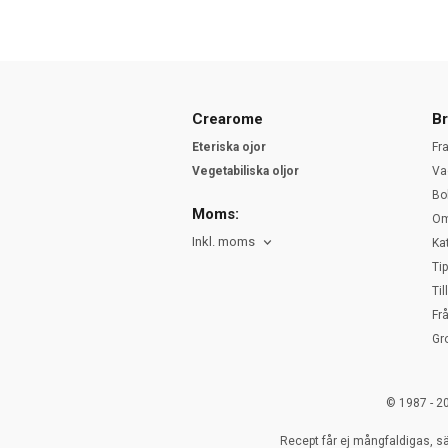
Crearome
Br
Eteriska ojor
Fr
Vegetabiliska oljor
Va
Bo
Moms:
Om
Inkl. moms
Ka
Ti
Ti
Fr
Gr
© 1987 - 2
Recept får ej mångfaldigas, sä