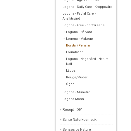
Logona - Age Protection
Logona - Daily Care - Kroppsvård
Logona - Facial Care -
Ansiktsvård
Logona - Free - doftfri serie
Logona - Hårvård
Logona - Makeup
Borstar/Penslar
Foundation
Logona - Nagelvård - Natural
Nail
Läppar
Rouge/Puder
Ögon
Logona - Munvård
Logona Mann
Recept - DIY
Sante Naturkosmetik
Senses by Nature