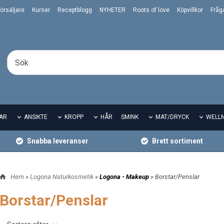
örsäljare
Kurser
Receptblogg
NYHETER
Roots of love
Köpvillkor
Fråg
AR
ANSIKTE
KROPP
HÅR
SMINK
MAT/DRYCK
WELL
Snabba leveranser
Brett sortiment
Hem
»
Logona Naturkosmetik
»
Logona - Makeup
» Borstar/Penslar
Borstar/Penslar