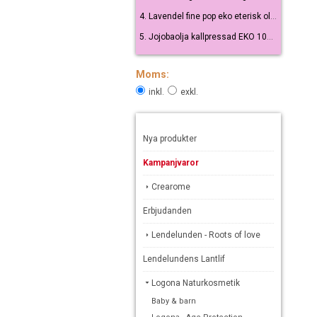
4. Lavendel fine pop eko eterisk olja 10 ml
5. Jojobaolja kallpressad EKO 100 ml
Moms:
inkl.
exkl.
Nya produkter
Kampanjvaror
Crearome
Erbjudanden
Lendelunden - Roots of love
Lendelundens Lantlif
Logona Naturkosmetik
Baby & barn