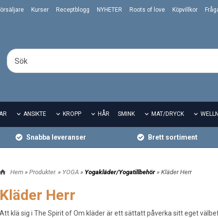
örsäljare
Kurser
Receptblogg
NYHETER
Roots of love
Köpvillkor
Fråg
AR
ANSIKTE
KROPP
HÅR
SMINK
MAT/DRYCK
WELL
Snabba leveranser
Brett sortiment
Hem
»
Produkter.
»
YOGA
»
Yogakläder/Yogatillbehör
» Kläder Herr
Kläder Herr
Att klä sig i The Spirit of Om kläder är ett sättatt påverka sitt eget vä