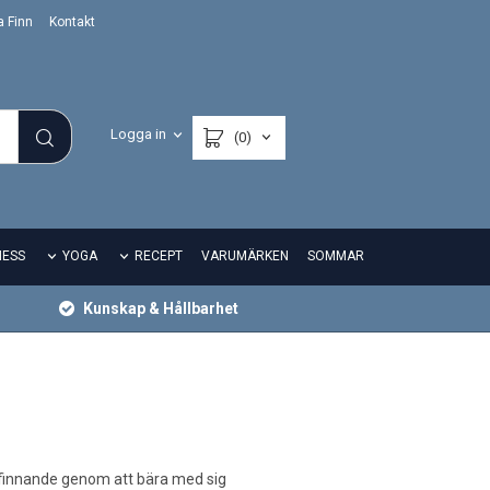
a Finn
Kontakt
Logga in
(0)
NESS
YOGA
RECEPT
VARUMÄRKEN
SOMMAR
Kunskap & Hållbarhet
lbefinnande genom att bära med sig