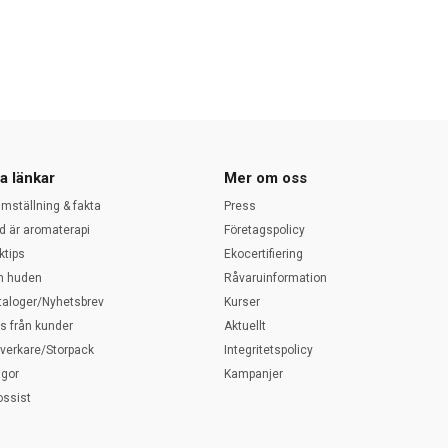
a länkar
Mer om oss
amställning & fakta
Press
d är aromaterapi
Företagspolicy
ktips
Ekocertifiering
 huden
Råvaruinformation
taloger/Nyhetsbrev
Kurser
ps från kunder
Aktuellt
llverkare/Storpack
Integritetspolicy
ågor
Kampanjer
ossist