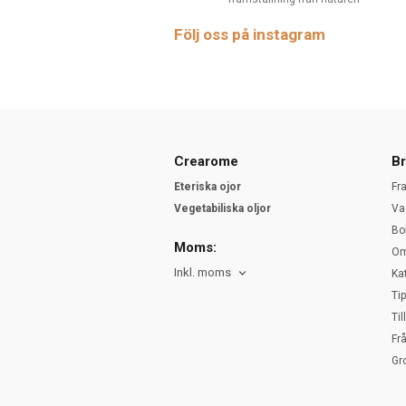
Följ oss på instagram
Crearome
Br
Eteriska ojor
Fr
Vegetabiliska oljor
Va
Bo
Moms:
Om
Inkl. moms
Ka
Ti
Ti
Fr
Gr