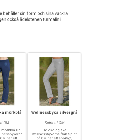
De behåller sin form och sina vackra
en också ädelstenen turmalin i
xa mörkblå
Wellnessbyxa silvergrå
 of OM
Spirit of OM
a mörkblå De
De ekologiska
llnessbyxorna
wellnessbyxorna från Spirit
 OM har ett...
of OM har ett sportigt,