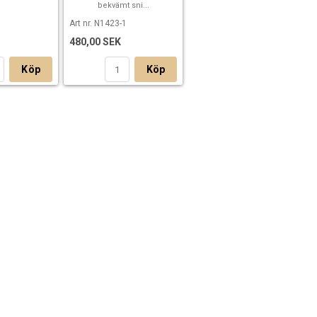
bekvämt sni...
1
Art nr. N1423-1
480,00 SEK
Köp
Köp