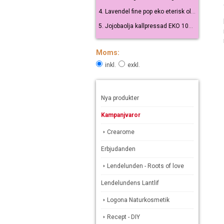
4. Lavendel fine pop eko eterisk olja 10 ml
5. Jojobaolja kallpressad EKO 100 ml
Moms:
inkl.
exkl.
Nya produkter
Kampanjvaror
Crearome
Erbjudanden
Lendelunden - Roots of love
Lendelundens Lantlif
Logona Naturkosmetik
Recept - DIY