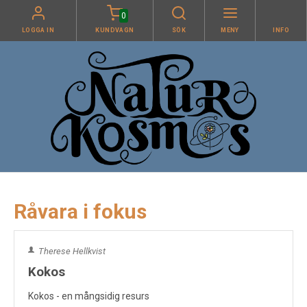
0
LOGGA IN
KUNDVAGN
SÖK
MENY
INFO
Råvara i fokus
Therese Hellkvist
Kokos
Kokos - en mångsidig resurs