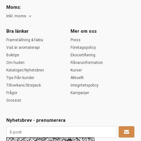
Moms:
Inkl. moms
Bra länkar
Mer om oss
Framställning & fakta
Press
Vad är aromaterapi
Företagspolicy
Boktips
Ekocertifiering
Om huden
Råvaruinformation
Kataloger/Nyhetsbrev
Kurser
Tips från kunder
Aktuellt
Tillverkare/Storpack
Integritetspolicy
Frågor
Kampanjer
Grossist
Nyhetsbrev - prenumerera