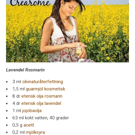
Lavendel Rosmarin
3 ml
olivnaturåterfettning
1,5 ml
guarmjöl kosmetisk
8 dr
eterisk olja rosmarin
4 dr
eterisk olja lavendel
1 ml
jojobaolja
63 ml kokt vatten, 40 grader
0,5 g
acett
0,2 ml
mjölksyra