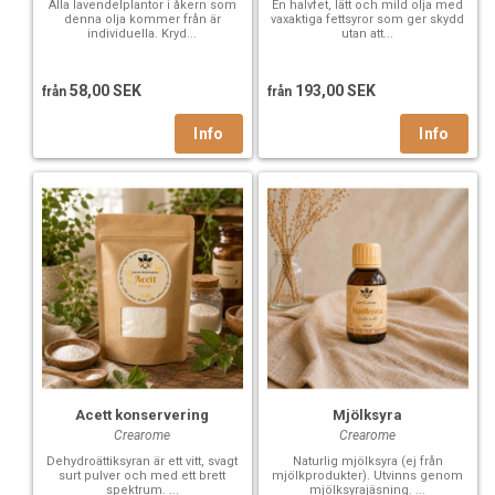
Alla lavendelplantor i åkern som
En halvfet, lätt och mild olja med
denna olja kommer från är
vaxaktiga fettsyror som ger skydd
individuella. Kryd...
utan att...
58,00 SEK
193,00 SEK
från
från
Acett konservering
Mjölksyra
Crearome
Crearome
Dehydroättiksyran är ett vitt, svagt
Naturlig mjölksyra (ej från
surt pulver och med ett brett
mjölkprodukter). Utvinns genom
spektrum. ...
mjölksyrajäsning. ...