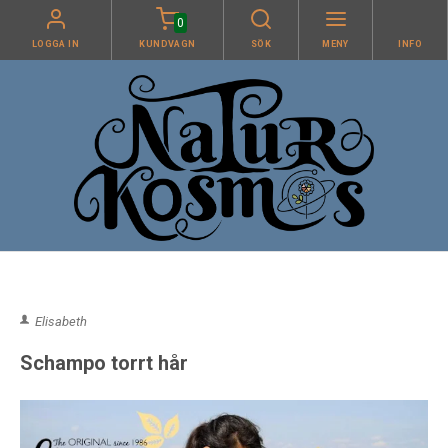
0
LOGGA IN
KUNDVAGN
SÖK
MENY
INFO
Elisabeth
Schampo torrt hår