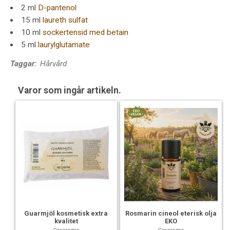
2 ml
D-pantenol
15 ml
laureth sulfat
10 ml
sockertensid med betain
5 ml
laurylglutamate
Taggar:
Hårvård
Varor som ingår artikeln.
Guarmjöl kosmetisk extra
Rosmarin cineol eterisk olja
kvalitet
EKO