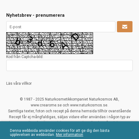
Nyhetsbrev - prenumerera
Kod från Captcha-bild:
Läs våra villkor
© 1987 - 2025 Naturkosmetikkompaniet Naturkosmos AB,
www.crearome.se och www.naturkosmos.se.
Samtliga texter, foton och recept på denna hemsida tillhör ovanstående
Recept får ej mångfaldigas, säljas vidare eller användas i någon typ av
kommersiellt syfte. Överträdelser ses mycket allvarligt på och beivras.
Denna webbsida använder cookies för att ge dig den bästa
All Rights Reserved
upplevelsen av webbsidan.
Mer information