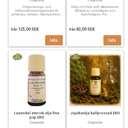
Crearome
Crearome
Förtjocknings- och
Örtig och frisk doft. Aktiverande.
hårkonditioneringsmedel till
Mildast av cineoltypen och
schampo, balsam, hårinpacknin...
kamfertypen. Pa...
125,00 SEK
82,00 SEK
från
från
Lavendel eterisk olja fine
Jojobaolja kallpressad EKO
pop EKO
Crearome
Crearome