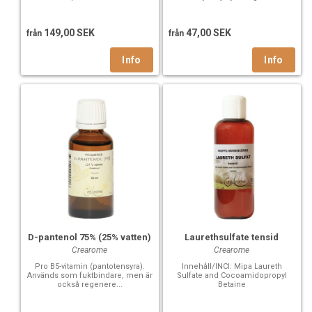
149,00 SEK
47,00 SEK
från
från
D-pantenol 75% (25% vatten)
Laurethsulfate tensid
Crearome
Crearome
Pro B5-vitamin (pantotensyra).
Innehåll/INCI: Mipa Laureth
Används som fuktbindare, men är
Sulfate and Cocoamidopropyl
också regenere...
Betaine