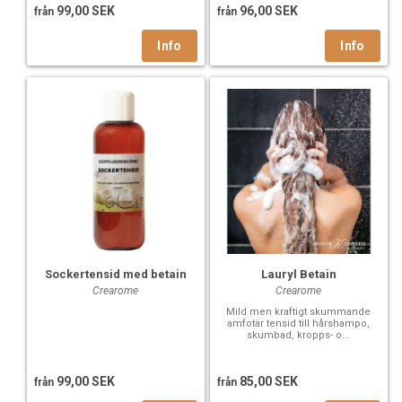
99,00 SEK
96,00 SEK
från
från
Sockertensid med betain
Lauryl Betain
Crearome
Crearome
Mild men kraftigt skummande
amfotär tensid till hårshampo,
skumbad, kropps- o...
99,00 SEK
85,00 SEK
från
från